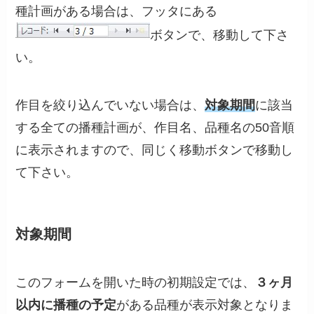
種計画がある場合は、フッタにある
ボタンで、移動して下さ
い。
作目を絞り込んでいない場合は、
対象期間
に該当
する全ての播種計画が、作目名、品種名の50音順
に表示されますので、同じく移動ボタンで移動し
て下さい。
対象期間
このフォームを開いた時の初期設定では、
３ヶ月
以内に播種の予定
がある品種が表示対象となりま