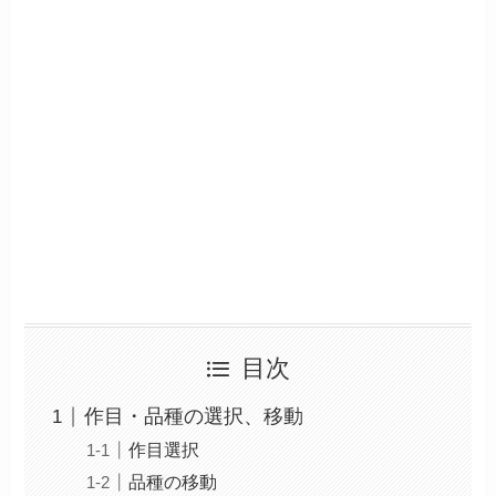
目次
作目・品種の選択、移動
作目選択
品種の移動