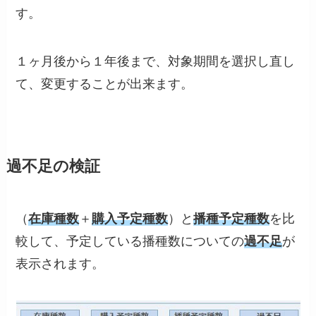
す。
１ヶ月後から１年後まで、対象期間を選択し直し
て、変更することが出来ます。
過不足の検証
（
在庫種数
＋
購入予定種数
）と
播種予定種数
を比
較して、予定している播種数についての
過不足
が
表示されます。