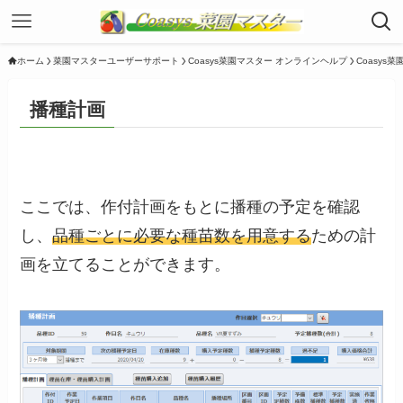
ホーム
菜園マスターユーザーサポート
Coasys菜園マスター オンラインヘルプ
Coasys
播種計画
ここでは、作付計画をもとに播種の予定を確認
し、
品種ごとに必要な種苗数を用意する
ための計
画を立てることができます。